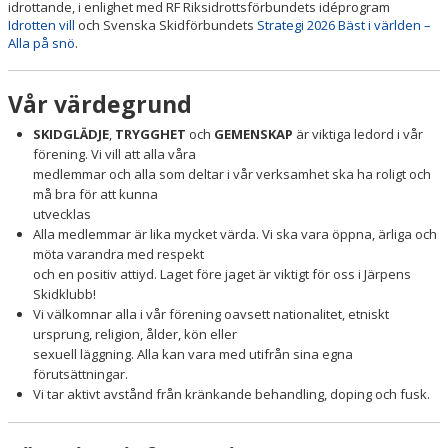
idrottande, i enlighet med RF Riksidrottsförbundets idéprogram
AVGIFTER
Idrotten vill
och Svenska Skidförbundets
Strategi 2026 Bäst i världen –
Alla på snö
.
PERSONUPPGIFTER
Vår värdegrund
STYRELSEN
SKIDGLÄDJE
,
TRYGGHET
och
GEMENSKAP
är viktiga ledord i vår
STIPENDIATER
förening. Vi vill att alla våra
medlemmar och alla som deltar i vår verksamhet ska ha roligt och
VÅRA GRUPPER/TRÄNARE
må bra för att kunna
utvecklas
TÄVLINGSKALENDER
Alla medlemmar är lika mycket värda. Vi ska vara öppna, ärliga och
möta varandra med respekt
KLÄDER, UTRUSTNING & VALLA
och en positiv attiyd. Laget före jaget är viktigt för oss i Järpens
Skidklubb!
Vi välkomnar alla i vår förening oavsett nationalitet, etniskt
DOKUMENT
ursprung, religion, ålder, kön eller
sexuell läggning. Alla kan vara med utifrån sina egna
förutsättningar.
Vi tar aktivt avstånd från kränkande behandling, doping och fusk.