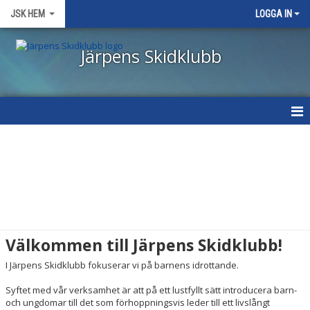
JSK HEM
LOGGA IN
Järpens Skidklubb
START
NYHETER
OM KLUBBEN
MEDLEMSINFORMATION
Välkommen till Järpens Skidklubb!
KONTAKT
I Järpens Skidklubb fokuserar vi på barnens idrottande.
VÅR HISTORIA
Syftet med vår verksamhet är att på ett lustfyllt sätt introducera barn-
och ungdomar till det som förhoppningsvis leder till ett livslångt