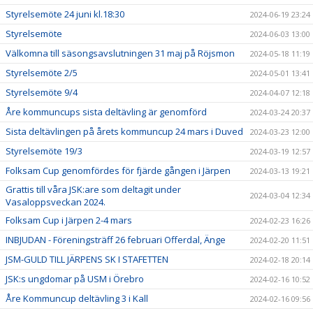
Styrelsemöte 24 juni kl.18:30
2024-06-19 23:24
Styrelsemöte
2024-06-03 13:00
Välkomna till säsongsavslutningen 31 maj på Röjsmon
2024-05-18 11:19
Styrelsemöte 2/5
2024-05-01 13:41
Styrelsemöte 9/4
2024-04-07 12:18
Åre kommuncups sista deltävling är genomförd
2024-03-24 20:37
Sista deltävlingen på årets kommuncup 24 mars i Duved
2024-03-23 12:00
Styrelsemöte 19/3
2024-03-19 12:57
Folksam Cup genomfördes för fjärde gången i Järpen
2024-03-13 19:21
Grattis till våra JSK:are som deltagit under
2024-03-04 12:34
Vasaloppsveckan 2024.
Folksam Cup i Järpen 2-4 mars
2024-02-23 16:26
INBJUDAN - Föreningsträff 26 februari Offerdal, Änge
2024-02-20 11:51
JSM-GULD TILL JÄRPENS SK I STAFETTEN
2024-02-18 20:14
JSK:s ungdomar på USM i Örebro
2024-02-16 10:52
Åre Kommuncup deltävling 3 i Kall
2024-02-16 09:56