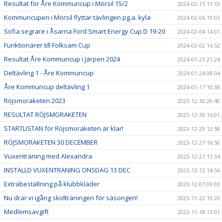
Resultat för Åre Kommuncup i Mörsil 15/2
2024-02-15 11:10
Kommuncupen i Mörsil flyttar tävlingen pg.a. kyla
2024-02-06 19:03
Sofia segrare i Åsarna Ford Smart Energy Cup D 19-20
2024-02-04 14:01
Funktionärer till Folksam Cup
2024-02-02 16:52
Resultat Åre Kommuncup i Järpen 2024
2024-01-25 21:24
Deltävling 1 - Åre Kommuncup
2024-01-24 08:04
Åre Kommuncup deltävling 1
2024-01-17 10:38
Röjsmoraketen 2023
2023-12-30 20:40
RESULTAT RÖJSMORAKETEN
2023-12-30 16:01
STARTLISTAN för Röjsmoraketen är klar!
2023-12-29 12:58
RÖJSMORAKETEN 30 DECEMBER
2023-12-27 16:50
Vuxenträning med Alexandra
2023-12-27 13:34
INSTÄLLD VUXENTRÄNING ONSDAG 13 DEC
2023-12-12 14:56
Extrabeställning på klubbkläder
2023-12-07 09:03
Nu drar vi igång skidträningen för säsongen!
2023-11-22 19:20
Medlemsavgift
2023-11-18 13:01