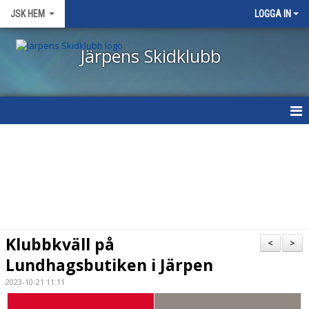
JSK HEM
LOGGA IN
Järpens Skidklubb
START
NYHETER
OM KLUBBEN
VÅRA GRUPPER/TRÄNARE
Klubbkväll på
<
>
Lundhagsbutiken i Järpen
TÄVLINGSKALENDER
2023-10-21 11:11
KLÄDER, UTRUSTNING & VALLA