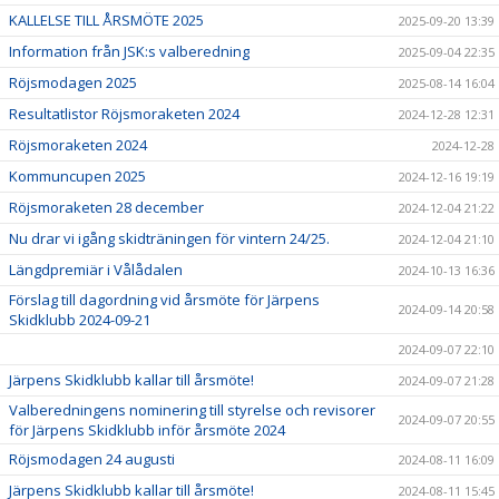
KALLELSE TILL ÅRSMÖTE 2025
2025-09-20 13:39
Information från JSK:s valberedning
2025-09-04 22:35
Röjsmodagen 2025
2025-08-14 16:04
Resultatlistor Röjsmoraketen 2024
2024-12-28 12:31
Röjsmoraketen 2024
2024-12-28
Kommuncupen 2025
2024-12-16 19:19
Röjsmoraketen 28 december
2024-12-04 21:22
Nu drar vi igång skidträningen för vintern 24/25.
2024-12-04 21:10
Längdpremiär i Vålådalen
2024-10-13 16:36
Förslag till dagordning vid årsmöte för Järpens
2024-09-14 20:58
Skidklubb 2024-09-21
2024-09-07 22:10
Järpens Skidklubb kallar till årsmöte!
2024-09-07 21:28
Valberedningens nominering till styrelse och revisorer
2024-09-07 20:55
för Järpens Skidklubb inför årsmöte 2024
Röjsmodagen 24 augusti
2024-08-11 16:09
Järpens Skidklubb kallar till årsmöte!
2024-08-11 15:45