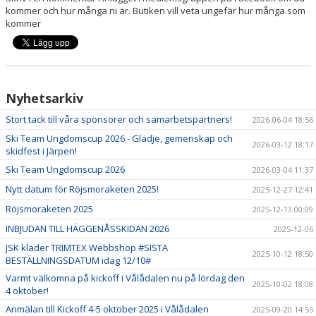
kommer och hur många ni är. Butiken vill veta ungefär hur många som
kommer
Nyhetsarkiv
Stort tack till våra sponsorer och samarbetspartners!
2026-06-04 18:56
Ski Team Ungdomscup 2026 - Glädje, gemenskap och
2026-03-12 18:17
skidfest i Järpen!
Ski Team Ungdomscup 2026
2026-03-04 11:37
Nytt datum för Röjsmoraketen 2025!
2025-12-27 12:41
Röjsmoraketen 2025
2025-12-13 00:09
INBJUDAN TILL HÄGGENÅSSKIDAN 2026
2025-12-06
JSK kläder TRIMTEX Webbshop #SISTA
2025-10-12 18:50
BESTÄLLNINGSDATUM idag 12/10#
Varmt välkomna på kickoff i Vålådalen nu på lördag den
2025-10-02 18:08
4 oktober!
Anmälan till Kickoff 4-5 oktober 2025 i Vålådalen
2025-09-20 14:55