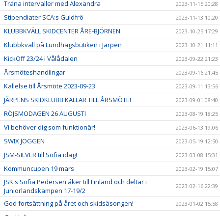
Träna intervaller med Alexandra
2023-11-15 20:28
Stipendiater SCA:s Guldfrö
2023-11-13 10:20
KLUBBKVÄLL SKIDCENTER ÅRE-BJÖRNEN
2023-10-25 17:29
Klubbkväll på Lundhagsbutiken i Järpen
2023-10-21 11:11
KickOff 23/24 i Vålådalen
2023-09-22 21:23
Årsmöteshandlingar
2023-09-16 21:45
Kallelse till Årsmöte 2023-09-23
2023-09-11 13:56
JÄRPENS SKIDKLUBB KALLAR TILL ÅRSMÖTE!
2023-09-01 08:40
RÖJSMODAGEN 26 AUGUSTI
2023-08-19 18:25
Vi behöver dig som funktionär!
2023-06-13 19:06
SWIX JOGGEN
2023-05-19 12:50
JSM-SILVER till Sofia idag!
2023-03-08 15:31
Kommuncupen 19 mars
2023-02-19 15:07
JSK:s Sofia Pedersen åker till Finland och deltar i
2023-02-16 22:39
Juniorlandskampen 17-19/2
God fortsättning på året och skidsäsongen!
2023-01-02 15:58
God Jul!
2022-12-24 09:53